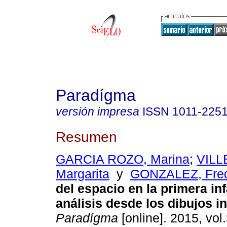
Paradígma
versión impresa
ISSN
1011-225
Resumen
GARCIA ROZO, Marina
;
VILL
Margarita
y
GONZALEZ, Fre
del espacio en la primera in
análisis desde los dibujos in
Paradígma
[online]. 2015, vol.