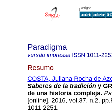
Paradígma
versão impressa
ISSN
1011-225
Resumo
COSTA, Juliana Rocha de Az
Saberes de la tradición
y G
de una historia compleja
.
Pa
[online]. 2016, vol.37, n.2, p
1011-2251.