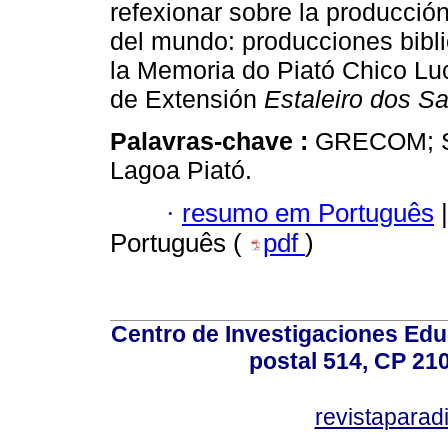
refexionar sobre la producció
del mundo: producciones bibl
la Memoria do Piató Chico Luc
de Extensión
Estaleiro dos S
Palavras-chave :
GRECOM; Sa
Lagoa Piató.
·
resumo em Português
|
Português (
pdf
)
Centro de Investigaciones Ed
postal 514, CP 210
revistapara