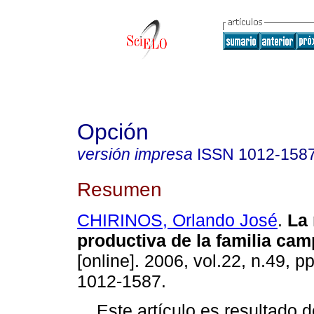
Opción
versión impresa
ISSN
1012-158
Resumen
CHIRINOS, Orlando José
.
La 
productiva de la familia ca
[online]. 2006, vol.22, n.49, 
1012-1587.
Este artículo es resultado d