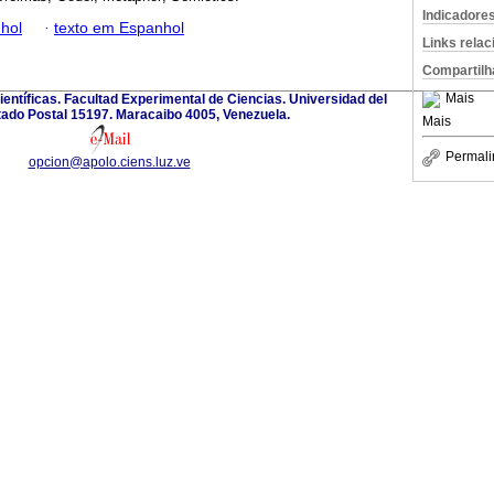
Indicadore
hol
·
texto em Espanhol
Links rela
Compartilh
Mais
ientíficas. Facultad Experimental de Ciencias. Universidad del
tado Postal 15197. Maracaibo 4005, Venezuela.
Mais
Permali
opcion@apolo.ciens.luz.ve