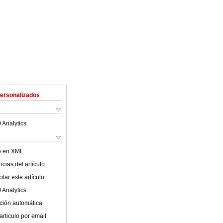
Personalizados
 Analytics
lo en XML
cias del artículo
tar este artículo
 Analytics
ción automática
articulo por email