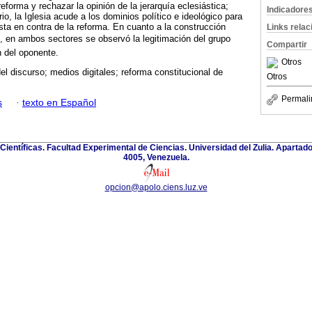
reforma y rechazar la opinión de la jerarquía eclesiástica;
Indicadore
rio, la Iglesia acude a los dominios político e ideológico para
sta en contra de la reforma. En cuanto a la construcción
Links rela
tro, en ambos sectores se observó la legitimación del grupo
Compartir
n del oponente.
Otros
del discurso; medios digitales; reforma constitucional de
Otros
Permali
s
·
texto en Español
 Científicas. Facultad Experimental de Ciencias. Universidad del Zulia. Apartad
4005, Venezuela.
opcion@apolo.ciens.luz.ve