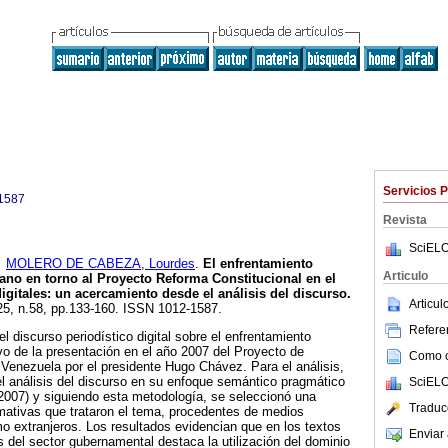
Servicios 
1587
Revista
SciELO
y
MOLERO DE CABEZA, Lourdes
.
El enfrentamiento
Articulo
ano en torno al Proyecto Reforma Constitucional en el
igitales
:
un acercamiento desde el análisis del discurso
.
Articu
.25, n.58, pp.133-160. ISSN 1012-1587.
Referen
el discurso periodístico digital sobre el enfrentamiento
vo de la presentación en el año 2007 del Proyecto de
Como ci
Venezuela por el presidente Hugo Chávez. Para el análisis,
el análisis del discurso en su enfoque semántico pragmático
SciELO
2007) y siguiendo esta metodología, se seleccionó una
Traduc
mativas que trataron el tema, procedentes de medios
omo extranjeros. Los resultados evidencian que en los textos
Enviar 
s del sector gubernamental destaca la utilización del dominio