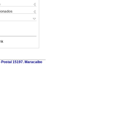
s
cionados
nk
o Postal 15197. Maracaibo