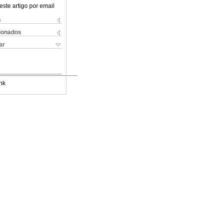
este artigo por email
s
cionados
ar
nk