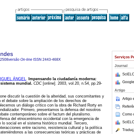
endes
Serviços P
-2508
versão On-line
ISSN
2443-468X
Journal
SciELO
IGUEL ÁNGEL
.
Impensando la ciudadanía moderna
:
Google
l sistema mundial
.
CDC
[online]. 2003, vol.20, n.54, pp.29-
Artigo
one discutir la cuestión de la alteridad, sus concomitantes y
Artigo
 el debate sobre la ampliación de los derechos de
blecemos un diálogo crítico con la obra de Richard Rorty en
Referên
ndializador. Primero, presentamos la defensa del nosotros
ebate contemporáneo sobre el factum del pluralismo.
Como ci
fensa del etnocentrismo occidental con la emergencia de
SciELO
e lo social en el sistema histórico mundial. Tercero,
eracciones entre racismo, resistencia cultural y la política
Traduç
 ateniéndonos a las consecuencias teóricas y prácticas de