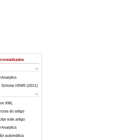
ersonalizados
 Analytics
 Scholar H5M5 (
2021
)
 em XML
cias do artigo
tar este artigo
 Analytics
ão automática