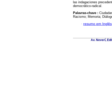
las indagaciones preceden
democrático-radical.
Palavras-chave :
Ciudadan
Racismo; Memoria; Diálogo 
·
resumo em Inglês
Av. Neverí, Ed