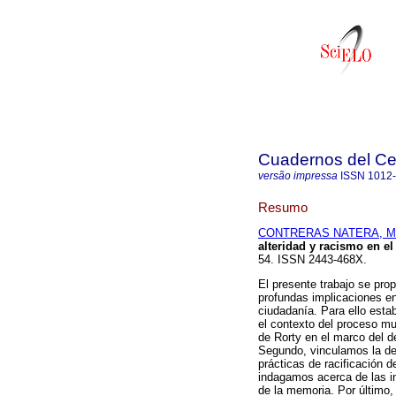
Cuadernos del C
versão impressa
ISSN
1012
Resumo
CONTRERAS NATERA, M
alteridad y racismo en e
54. ISSN 2443-468X.
El presente trabajo se prop
profundas implicaciones en
ciudadanía. Para ello esta
el contexto del proceso mu
de Rorty en el marco del d
Segundo, vinculamos la de
prácticas de racificación d
indagamos acerca de las int
de la memoria. Por último,