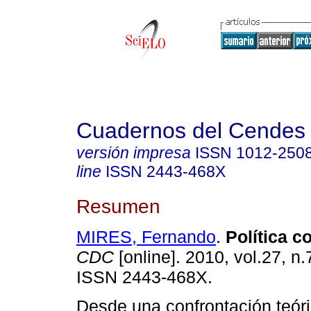
Cuadernos del Cendes
versión impresa
ISSN
1012-250
line
ISSN
2443-468X
Resumen
MIRES, Fernando
.
Política c
CDC
[online]. 2010, vol.27, n.
ISSN 2443-468X.
Desde una confrontación teór