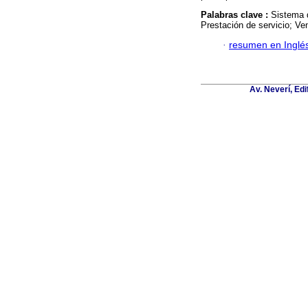
Palabras clave :
Sistema d
Prestación de servicio; Ve
·
resumen en Inglé
Av. Neverí, Ed