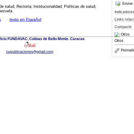
Enviar 
e salud; Rectoría; Institucionalidad; Políticas de salud;
nezuela.
Indicadore
s
·
texto en Español
Links rela
Compartir
Otros
ificio FUNDAVAC, Colinas de Bello Monte. Caracas
Otros
Permali
cupublicaciones@gmail.com