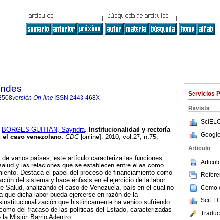
endes
Servicios 
2508
versión On-line
ISSN
2443-468X
Revista
SciELO
y
BORGES GUITIAN, Sayndra
.
Institucionalidad y rectoría
Google
:
el caso venezolano
.
CDC
[online]. 2010, vol.27, n.75,
.
Articulo
 de varios países, este artículo caracteriza las funciones
Articu
alud y las relaciones que se establecen entre ellas como
miento. Destaca el papel del proceso de financiamiento como
Referen
ción del sistema y hace énfasis en el ejercicio de la labor
 de Salud, analizando el caso de Venezuela, país en el cual no
Como ci
a que dicha labor pueda ejercerse en razón de la
SciELO
sinstitucionalización que históricamente ha venido sufriendo
como del fracaso de las políticas del Estado, caracterizadas
Traduc
 la Misión Barrio Adentro.