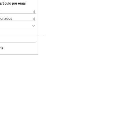
articulo por email
s
cionados
nk