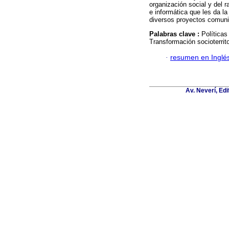
organización social y del 
e informática que les da l
diversos proyectos comunit
Palabras clave :
Políticas
Transformación socioterri
·
resumen en Inglé
Av. Neverí, Ed