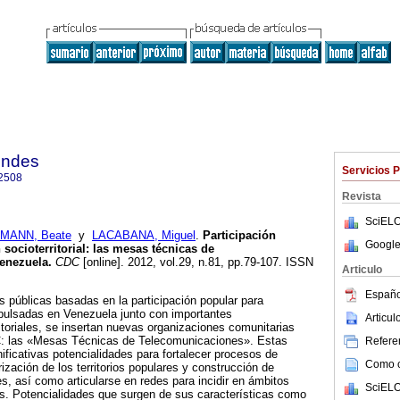
endes
Servicios 
2508
Revista
SciELO
MANN, Beate
y
LACABANA, Miguel
.
Participación
Google
socioterritorial
:
las
m
esas
t
écnicas de
enezuela
.
CDC
[online]. 2012, vol.29, n.81, pp.79-107. ISSN
Articulo
Españo
as públicas basadas en la participación popular para
mpulsadas en Venezuela junto con importantes
Articu
itoriales, se insertan nuevas organizaciones comunitarias
IC: las «Mesas Técnicas de Telecomunicaciones». Estas
Referen
ificativas potencialidades para fortalecer procesos de
Como ci
rización de los territorios populares y construcción de
les, así como articularse en redes para incidir en ámbitos
SciELO
ales. Potencialidades que surgen de sus características como