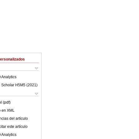
Personalizados
 Analytics
 Scholar H5M5 (
2021
)
l (pdf)
lo en XML
cias del artículo
tar este artículo
 Analytics