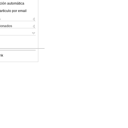
ción automática
articulo por email
s
cionados
nk