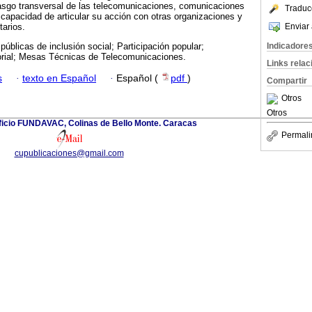
rasgo transversal de las telecomunicaciones, comunicaciones
Traduc
a capacidad de articular su acción con otras organizaciones y
Enviar 
arios.
Indicadore
 públicas de inclusión social; Participación popular;
torial; Mesas Técnicas de Telecomunicaciones.
Links rela
s
·
texto en Español
·
Español (
pdf
)
Compartir
Otros
Otros
ificio FUNDAVAC, Colinas de Bello Monte. Caracas
Permali
cupublicaciones@gmail.com