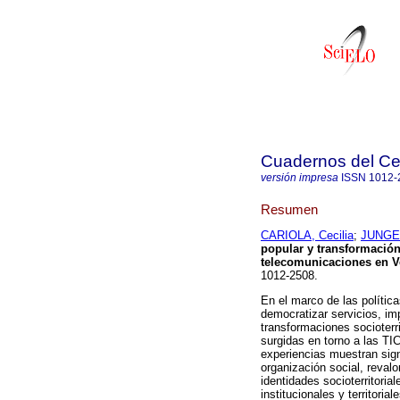
Cuadernos del C
versión impresa
ISSN
1012-
Resumen
CARIOLA, Cecilia
;
JUNGE
popular y transformación 
t
elecomunicaciones en V
1012-2508.
En el marco de las polític
democratizar servicios, i
transformaciones socioterr
surgidas en torno a las T
experiencias muestran sign
organización social, revalo
identidades socioterritoria
institucionales y territori