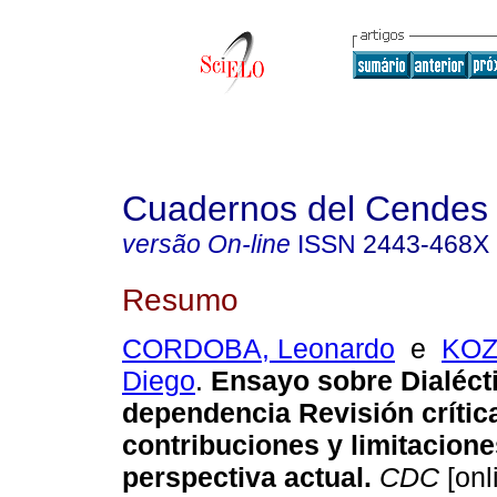
Cuadernos del Cendes
versão On-line
ISSN
2443-468X
Resumo
CORDOBA, Leonardo
e
KOZ
Diego
.
Ensayo sobre
Dialéct
dependencia
Revisión crític
contribuciones y limitacion
perspectiva actual
.
CDC
[onl