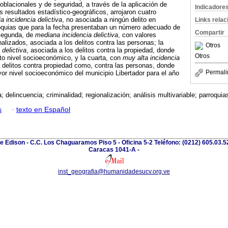
blacionales y de seguridad, a través de la aplicación de
Indicadore
s resultados estadístico-geográficos, arrojaron cuatro
ja incidencia delictiva
, no asociada a ningún delito en
Links rela
roquias que para la fecha presentaban un número adecuado de
Compartir
 segunda, de
mediana incidencia delictiva
, con valores
alizados, asociada a los delitos contra las personas; la
Otros
 delictiva
, asociada a los delitos contra la propiedad, donde
Otros
lto nivel socioeconómico, y la cuarta, con
muy alta incidencia
a delitos contra propiedad como, contra las personas, donde
Permali
yor nivel socioeconómico del municipio Libertador para el año
; delincuencia; criminalidad; regionalización; análisis multivariable; parroquia
s
·
texto en Español
e Edison - C.C. Los Chaguaramos Piso 5 - Oficina 5-2 Teléfono: (0212) 605.03.52
Caracas 1041-A -
inst_geografia@humanidadesucv.org.ve