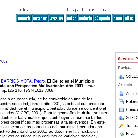
Servicios 
7089
Revista
SciELO
y
BARRIOS MOTA, Pedro
.
El Delito en el Municipio
Articulo
sde una Perspectiva Multivariable
:
Año 2001
.
Terra
39, pp.125-146. ISSN 1012-7089.
Articu
uencia en Venezuela, se ha convertido en uno de los
Referen
uestra sociedad; para el año 2001, la entidad que presentó
minalidad fue el municipio Libertador; donde se concentró el
Como ci
nciados (CICPC, 2001). Para la geografía del delito, se hace
dentificar las variables que contribuyen a incrementar los
SciELO
giones geográficas más propensas a tales eventos. En este
Traduc
ionalización de las parroquias del municipio Libertador con
ictivo durante el año 2001. Se determinó la vinculación
Enviar 
elictivos ocurridos y un conjunto de variables sociales,