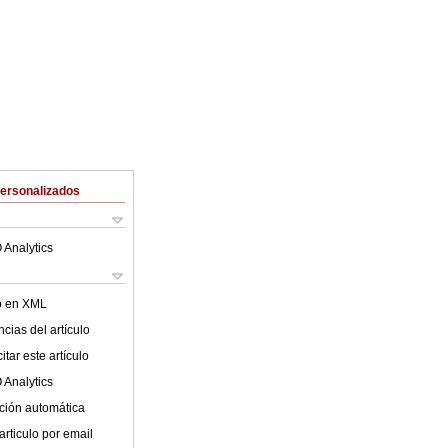
Personalizados
 Analytics
lo en XML
cias del artículo
tar este artículo
 Analytics
ción automática
articulo por email