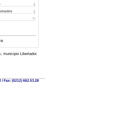
s
cionados
nk
s; municipio Libertador.
 / Fax: (0212) 662.53.28