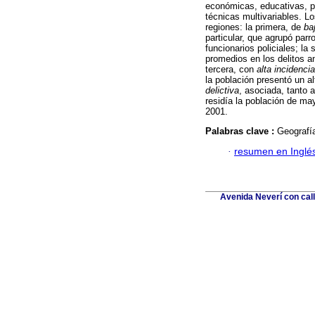
económicas, educativas, po
técnicas multivariables. Lo
regiones: la primera, de
ba
particular, que agrupó par
funcionarios policiales; la
promedios en los delitos an
tercera, con
alta incidencia
la población presentó un a
delictiva
, asociada, tanto 
residía la población de ma
2001.
Palabras clave :
Geografía
·
resumen en Inglé
Avenida Neverí con call