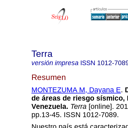
Terra
versión impresa
ISSN
1012-708
Resumen
MONTEZUMA M, Dayana E
.
de áreas de riesgo sísmico,
Venezuela
.
Terra
[online]. 201
pp.13-45. ISSN 1012-7089.
Nuestro país está caracteriza