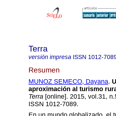
Terra
versión impresa
ISSN
1012-708
Resumen
MUNOZ SEMECO, Dayana
.
U
aproximación al turismo rur
Terra
[online]. 2015, vol.31, n
ISSN 1012-7089.
En un mundo globalizado, el 