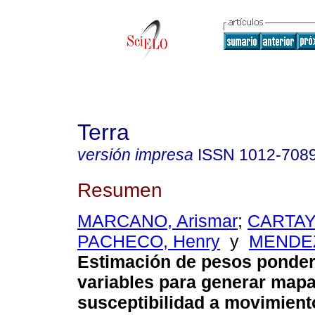
Terra
versión impresa
ISSN
1012-708
Resumen
MARCANO, Arismar
;
CARTAYA
PACHECO, Henry
y
MENDEZ
Estimación de pesos ponde
variables para generar map
susceptibilidad a movimien