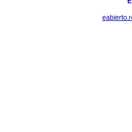
E
eabierto.