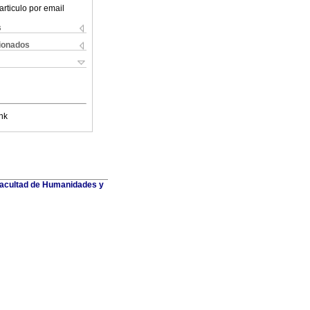
articulo por email
s
cionados
nk
 Facultad de Humanidades y