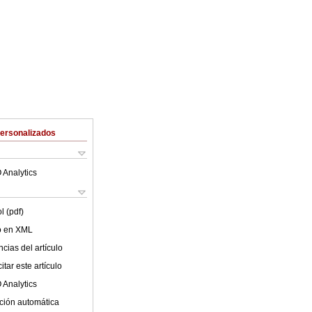
Personalizados
 Analytics
l (pdf)
lo en XML
cias del artículo
tar este artículo
 Analytics
ción automática