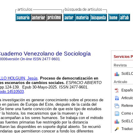
 Cuaderno Venezolano de Sociología
Servicios 
0006
versión On-line
ISSN
2477-9601
Revista
SciELO
LLO HOLGUIN, Jesús
.
Proceso de democratización en
Articulo
tes escenarios de cambios sociales.
ESPACIO ABIERTO
.1, pp.124-139. Epub 30-Mayo-2025. ISSN 2477-9601.
Españo
enodo.14510503
.
Articu
sta investigación es generar conocimiento sobre el proceso de
o en países de Europa del Este, después de la caída del
Referen
 Se tiene una fuerte convicción de que este tipo de estudios
 la historia, los mecanismos que la mueven y la
Como ci
e acompañan a los seres humanos. Se trabaja con el método
SciELO
las fuentes primarias fue restringido por la distancia
taron las disponibles en soporte digital abierto. Se recurrió
Traduc
ndarias que permitieron conocer a fondo los diferentes