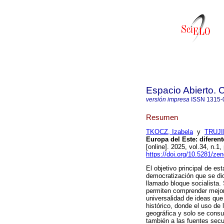
Espacio Abierto.
versión impresa
ISSN
1315-
Resumen
TKOCZ, Izabela
y
TRUJI
Europa del Este: diferen
[online]. 2025, vol.34, n
https://doi.org/10.5281/z
El objetivo principal de e
democratización que se di
llamado bloque socialista.
permiten comprender mejor
universalidad de ideas qu
histórico, donde el uso de 
geográfica y solo se consul
también a las fuentes secu