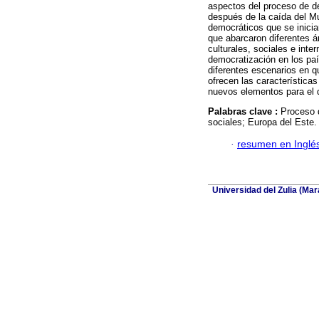
aspectos del proceso de d
después de la caída del Mu
democráticos que se inicia
que abarcaron diferentes á
culturales, sociales e inte
democratización en los paí
diferentes escenarios en q
ofrecen las característica
nuevos elementos para el
Palabras clave :
Proceso d
sociales; Europa del Este.
·
resumen en Inglé
Universidad del Zulia (Ma