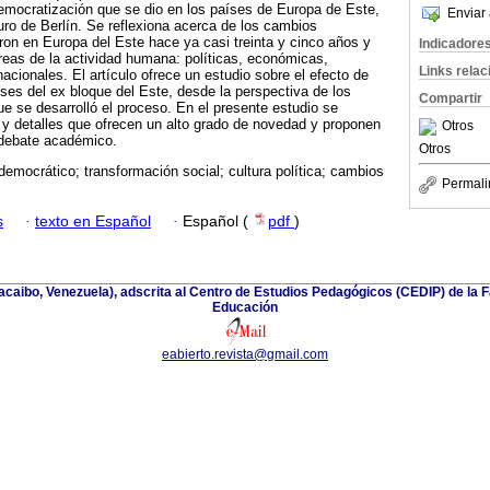
emocratización que se dio en los países de Europa de Este,
Enviar 
ro de Berlín. Se reflexiona acerca de los cambios
ron en Europa del Este hace ya casi treinta y cinco años y
Indicadore
reas de la actividad humana: políticas, económicas,
Links rela
rnacionales. El artículo ofrece un estudio sobre el efecto de
ses del ex bloque del Este, desde la perspectiva de los
Compartir
ue se desarrolló el proceso. En el presente estudio se
s y detalles que ofrecen un alto grado de novedad y proponen
Otros
 debate académico.
Otros
emocrático; transformación social; cultura política; cambios
Permali
s
·
texto en Español
·
Español (
pdf
)
racaibo, Venezuela), adscrita al Centro de Estudios Pedagógicos (CEDIP) de la
Educación
eabierto.revista@gmail.com