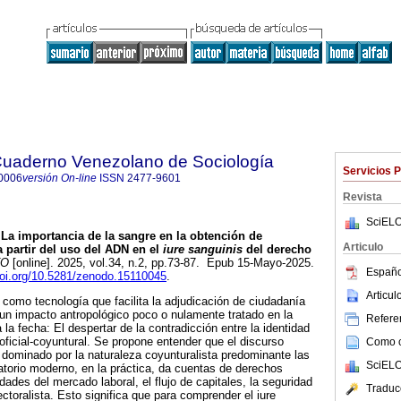
 Cuaderno Venezolano de Sociología
Servicios 
0006
versión On-line
ISSN
2477-9601
Revista
SciELO
La importancia de la sangre en la obtención de
Articulo
a partir del uso del ADN en el
iure sanguinis
del derecho
TO
[online]. 2025, vol.34, n.2, pp.73-87. Epub 15-Mayo-2025.
Españo
doi.org/10.5281/zenodo.15110045
.
Articu
como tecnología que facilita la adjudicación de ciudadanía
a un impacto antropológico poco o nulamente tratado en la
Referen
 la fecha: El despertar de la contradicción entre la identidad
 oficial-coyuntural. Se propone entender que el discurso
Como ci
dominado por la naturaleza coyunturalista predominante las
SciELO
ratorio moderno, en la práctica, da cuentas de derechos
ades del mercado laboral, el flujo de capitales, la seguridad
Traduc
ctoralista. Esto significa que para comprender el iure