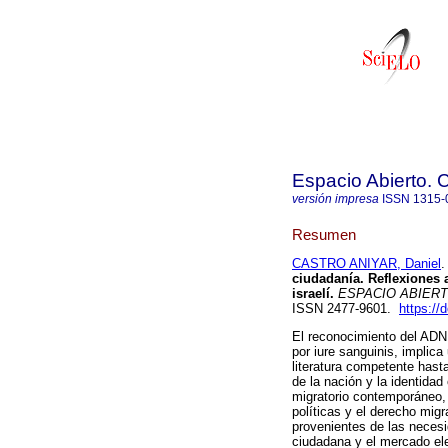
Espacio Abierto.
versión impresa
ISSN
1315-
Resumen
CASTRO ANIYAR, Daniel
.
ciudadanía. Reflexiones 
israelí.
ESPACIO ABIER
ISSN 2477-9601.
https://
El reconocimiento del ADN 
por iure sanguinis, implic
literatura competente hasta
de la nación y la identidad
migratorio contemporáneo, 
políticas y el derecho mig
provenientes de las necesid
ciudadana y el mercado ele