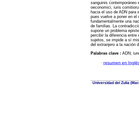
sanguinis contemporáneo es
oeconomici, iuris comitiorum
hacia el uso de ADN para e
pues vuelve a poner en el 
fundamentalmente una nació
de familias. La contradicci
supone un problema episte
percibir la diferencia entre 
sujetos, se impide a sí mi
del extranjero a la nación 
Palabras clave :
ADN; iure
·
resumen en Inglé
Universidad del Zulia (Ma