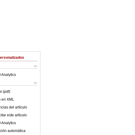
Personalizados
 Analytics
l (pdf)
lo en XML
cias del artículo
tar este artículo
 Analytics
ción automática