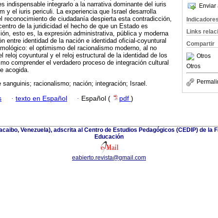
 indispensable integrarlo a la narrativa dominante del iuris
Enviar 
 y el iuris periculi. La experiencia que Israel desarrolla
l reconocimiento de ciudadanía despierta esta contradicción,
Indicadore
centro de la juridicidad el hecho de que un Estado es
Links rela
n, esto es, la expresión administrativa, pública y moderna
ón entre identidad de la nación e identidad oficial-coyuntural
Compartir
mológico: el optimismo del racionalismo moderno, al no
el reloj coyuntural y el reloj estructural de la identidad de los
Otros
smo comprender el verdadero proceso de integración cultural
Otros
de acogida.
Permali
 sanguinis; racionalismo; nación; integración; Israel.
s
·
texto en Español
·
Español (
pdf
)
racaibo, Venezuela), adscrita al Centro de Estudios Pedagógicos (CEDIP) de la
Educación
eabierto.revista@gmail.com