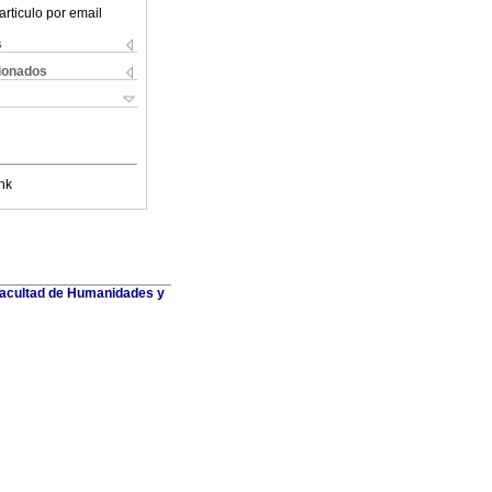
articulo por email
s
cionados
nk
 Facultad de Humanidades y