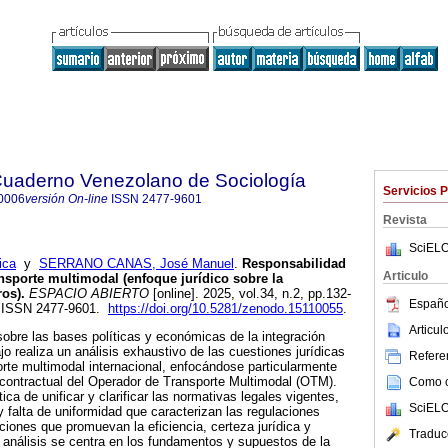
 Cuaderno Venezolano de Sociología
Servicios 
0006
versión On-line
ISSN
2477-9601
Revista
SciELO
ica
y
SERRANO CANAS, José Manuel
.
Responsabilidad
Articulo
ansporte multimodal (enfoque jurídico sobre la
ros).
ESPACIO ABIERTO
[online]. 2025, vol.34, n.2, pp.132-
Españo
 ISSN 2477-9601.
https://doi.org/10.5281/zenodo.15110055
.
Articu
sobre las bases políticas y económicas de la integración
jo realiza un análisis exhaustivo de las cuestiones jurídicas
Referen
orte multimodal internacional, enfocándose particularmente
acontractual del Operador de Transporte Multimodal (OTM).
Como ci
ica de unificar y clarificar las normativas legales vigentes,
SciELO
y falta de uniformidad que caracterizan las regulaciones
ciones que promuevan la eficiencia, certeza jurídica y
Traduc
 análisis se centra en los fundamentos y supuestos de la