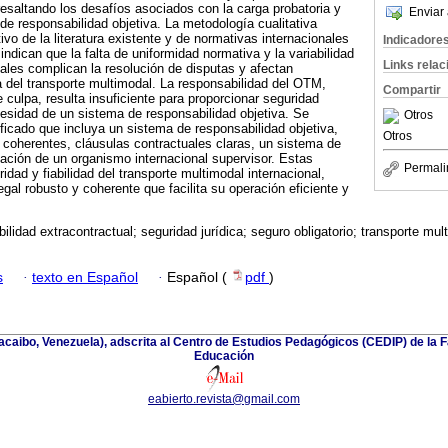
esaltando los desafíos asociados con la carga probatoria y
Enviar 
de responsabilidad objetiva. La metodología cualitativa
ivo de la literatura existente y de normativas internacionales
Indicadore
indican que la falta de uniformidad normativa y la variabilidad
Links rela
ales complican la resolución de disputas y afectan
a del transporte multimodal. La responsabilidad del OTM,
Compartir
 culpa, resulta insuficiente para proporcionar seguridad
cesidad de un sistema de responsabilidad objetiva. Se
Otros
ficado que incluya un sistema de responsabilidad objetiva,
Otros
 coherentes, cláusulas contractuales claras, un sistema de
reación de un organismo internacional supervisor. Estas
Permali
ridad y fiabilidad del transporte multimodal internacional,
gal robusto y coherente que facilita su operación eficiente y
ilidad extracontractual; seguridad jurídica; seguro obligatorio; transporte mul
s
·
texto en Español
·
Español (
pdf
)
racaibo, Venezuela), adscrita al Centro de Estudios Pedagógicos (CEDIP) de la
Educación
eabierto.revista@gmail.com