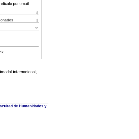
articulo por email
s
cionados
nk
timodal internacional;
 Facultad de Humanidades y