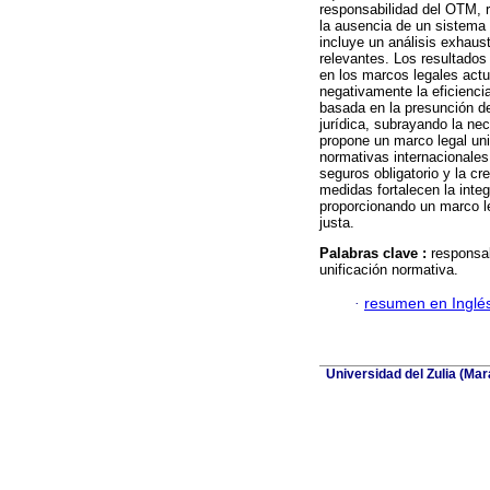
responsabilidad del OTM, r
la ausencia de un sistema 
incluye un análisis exhaust
relevantes. Los resultados 
en los marcos legales actu
negativamente la eficienci
basada en la presunción de
jurídica, subrayando la ne
propone un marco legal uni
normativas internacionales
seguros obligatorio y la c
medidas fortalecen la integ
proporcionando un marco le
justa.
Palabras clave :
responsab
unificación normativa.
·
resumen en Inglé
Universidad del Zulia (Ma