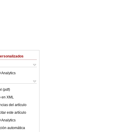
Personalizados
 Analytics
l (pdf)
lo en XML
cias del artículo
tar este artículo
 Analytics
ción automática