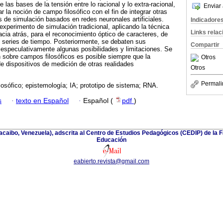
las bases de la tensión entre lo racional y lo extra-racional,
Enviar 
ar la noción de campo filosófico con el fin de integrar otras
s de simulación basados en redes neuronales artificiales.
Indicadore
experimento de simulación tradicional, aplicando la técnica
Links rela
acia atrás, para el reconocimiento óptico de caracteres, de
e series de tiempo. Posteriormente, se debaten sus
Compartir
 especulativamente algunas posibilidades y limitaciones. Se
 sobre campos filosóficos es posible siempre que la
Otros
e dispositivos de medición de otras realidades
Otros
Permali
osófico; epistemología; IA; prototipo de sistema; RNA.
s
·
texto en Español
·
Español (
pdf
)
racaibo, Venezuela), adscrita al Centro de Estudios Pedagógicos (CEDIP) de la
Educación
eabierto.revista@gmail.com