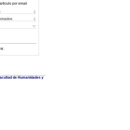
articulo por email
s
cionados
nk
 Facultad de Humanidades y