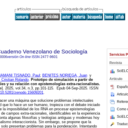
 Cuaderno Venezolano de Sociología
Servicios 
0006
versión On-line
ISSN
2477-9601
Revista
SciELO
AMANI TISNADO, Paul
;
BENITES NORIEGA, Juan
y
Articulo
ristian Rolando
.
Prototipo de simulación a partir de
ales y su relación con epistemologías extra-racionalistas.
Españo
ne]. 2025, vol.34, n.3, pp.101-115. Epub 04-Sep-2025. ISSN
rg/10.5281/zenodo.15609201
.
Articu
hacer una máquina que solucione problemas intelectuales
Referen
d que lo hace un ser humano, tropieza con el debate iniciado
de la imposibilidad de los RNA en procesar epistemologías
Como ci
e campos extra-racionales, identificables en la experiencia
SciELO
onta algunas filosofías y teologías antiguas y modernas hoy
nalismo interaccionista. Sin embargo, se propone que la
Traduc
solo presentan problemas para la ponderación. Intentando