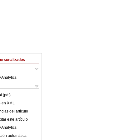
Personalizados
 Analytics
l (pdf)
lo en XML
cias del artículo
tar este artículo
 Analytics
ción automática