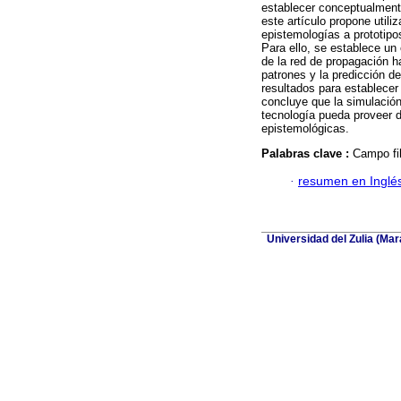
establecer conceptualmente 
este artículo propone utiliz
epistemologías a prototipo
Para ello, se establece un 
de la red de propagación h
patrones y la predicción d
resultados para establecer
concluye que la simulación
tecnología pueda proveer d
epistemológicas.
Palabras clave :
Campo fil
·
resumen en Inglé
Universidad del Zulia (Ma