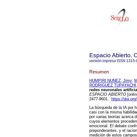
Espacio Abierto.
versión impresa
ISSN
1315-
Resumen
HUMPIRI NUNEZ, Jimy
;
M
RODRIGUEZ TUPAYACHI, C
redes neuronales artifici
ESPACIO ABIERTO
[onli
2477-9601.
https://doi.o
La búsqueda de la IA por 
casi con la misma habilida
por varias teorías acerca 
cuyos elementos proceden d
emocional. El debate confr
preponderantes, y el racio
medición de estos campos 