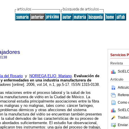
ajadores
Servicios 
0138
Revista
SciELO
 del Rosario
y
NORIEGA ELIO, Mariano
.
Evaluación de
Articulo
 y enfermedades en una industria manufacturera de
jadores
[online]. 2006, vol.14, n.1, pp.5-17. ISSN 1315-0138.
Articu
as relaciones entre el proceso laboral y la salud de los
Referen
ria manufacturera de vidrio en la Ciudad de México. La
ternacional estudia principalmente asociaciones entre la fibra
Como ci
es malignas y no malignas, tales como: cáncer faríngeo,
; problemas dérmicos y otras afecciones del sistema
SciELO
 en la manufactura del vidrio se encuentran también presentes
Traduc
 la salud derivados de las características de su proceso de
 abordados suficientemente. El estudio fue observacional,
Enviar 
 aplicaron tres instrumentos: una guía del proceso de trabajo,