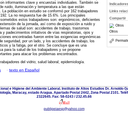
con informantes clave y encuestas individuales. También se
Indicadore
de ruido, iluminación y temperatura a las que están
. La población en estudio se conformó por 162 trabajadores
Links rela
192. La no respuesta fue de 15.6%. Los principales
Compartir
 sometidos estos trabajadores son: ergonómicos, deficientes
extensión de la jornada, así como de exposición a ruido y
Otros
blemas de salud son: accidentes de trabajo, trastornos
Otros
 y padecimientos irritativos de vías respiratorias, ojos y
iaciones encontradas fueron entre las exigencias ergonómicas
Permali
e seguridad, por un lado, y los accidentes de trabajo, los
icos y la fatiga, por el otro. Se concluye que es una
a para la salud de los trabajadores y se propone
rtantes para atacar los problemas encontrados.
trabajadores del vidrio; salud laboral; epidemiología.
s
·
texto en Español
onal e Higiene del Ambiente Laboral. Instituto de Altos Estudios Dr. Arnoldo
riología, Maracay, estado Aragua. Apartado Postal 2442, Zona Postal 2101. Telé
2322645. Fax: 58-0243 / 232.45.66
publipeiaesp@yahoo.com