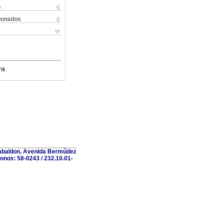
s
cionados
nk
 Gabaldon, Avenida Bermúdez
fonos: 58-0243 / 232.10.01-