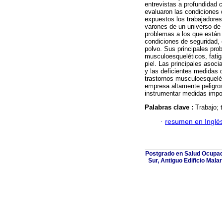
entrevistas a profundidad 
evaluaron las condiciones 
expuestos los trabajadores
varones de un universo de 
problemas a los que están
condiciones de seguridad, 
polvo. Sus principales pro
musculoesqueléticos, fatiga
piel. Las principales asoc
y las deficientes medidas d
trastornos musculoesquelét
empresa altamente peligros
instrumentar medidas impo
Palabras clave :
Trabajo; 
·
resumen en Inglé
Postgrado en Salud Ocupaci
Sur, Antiguo Edificio Mala