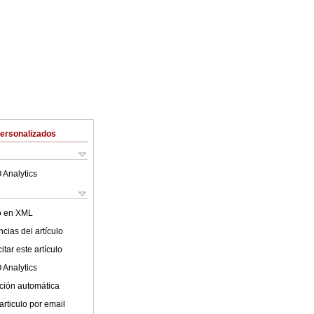
Personalizados
 Analytics
lo en XML
cias del artículo
tar este artículo
 Analytics
ción automática
articulo por email