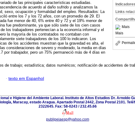
variado de las principales características estudiadas.
Indicadore
scendencia de acuerdo al daño sufrido y analizamos la
ad, sexo, ocupación y formalidad del empleo. Resultados: La
Links rela
sciló entre los 7 y los 72 años, con un promedio de 29. El
Compartilh
iada fue menor de 40, 6% entre 40 y 72 y el 19% menor de
na fue predominante, ya que sólo siete de los cien casos
Mais
de los trabajadores pertenecían a la economía informal y el
Mais
pero la mayoría de los contratados no contaban con
olamente siete trabajadores de los 100 lo indicaron. Los
Permali
ticas de los accidentes muestran que la gravedad es alta, el
las consideraciones de severo y moderado, la media en días
9.7 por trabajador, pero un 75% permaneció más de 4 días en
es de trabajo; estadística; datos numéricos; notificación de accidentes de trab
·
texto em Espanhol
onal e Higiene del Ambiente Laboral. Instituto de Altos Estudios Dr. Arnoldo
riología, Maracay, estado Aragua. Apartado Postal 2442, Zona Postal 2101. Telé
2322645. Fax: 58-0243 / 232.45.66
publipeiaesp@yahoo.com