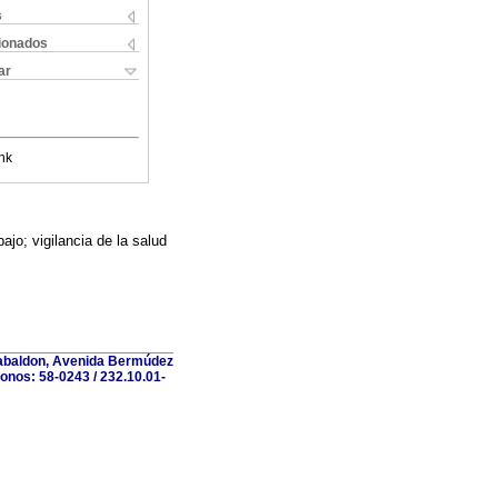
s
cionados
ar
nk
ajo; vigilancia de la salud
 Gabaldon, Avenida Bermúdez
fonos: 58-0243 / 232.10.01-