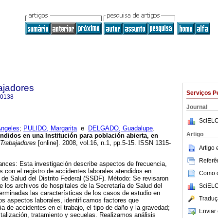
ajadores
Serviços P
-0138
Journal
SciELO
ngeles
;
PULIDO, Margarita
e
DELGADO, Guadalupe
.
Artigo
endidos en una
Institución para población abierta, en
 Trabajadores
[online]. 2008, vol.16, n.1, pp.5-15. ISSN 1315-
Artigo
Referên
cances: Esta investigación describe aspectos de frecuencia,
con el registro de accidentes laborales atendidos en
Como ci
a de Salud del Distrito Federal (SSDF). Método: Se revisaron
e los archivos de hospitales de la Secretaría de Salud del
SciELO
terminadas las características de los casos de estudio en
Traduç
os aspectos laborales, identificamos factores que
cia de accidentes en el trabajo, el tipo de daño y la gravedad;
Enviar 
talización, tratamiento y secuelas. Realizamos análisis