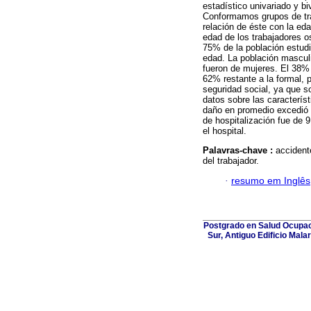
estadístico univariado y bi
Conformamos grupos de tra
relación de éste con la ed
edad de los trabajadores o
75% de la población estud
edad. La población masculi
fueron de mujeres. El 38% 
62% restante a la formal, 
seguridad social, ya que s
datos sobre las caracterís
daño en promedio excedió 
de hospitalización fue de 
el hospital.
Palavras-chave :
accident
del trabajador.
·
resumo em Inglês
Postgrado en Salud Ocupaci
Sur, Antiguo Edificio Mala