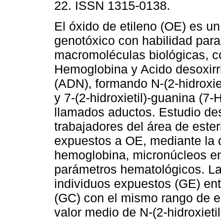
22. ISSN 1315-0138.
El óxido de etileno (OE) es u
genotóxico con habilidad para
macromoléculas biológicas, c
Hemoglobina y Acido desoxirr
(ADN), formando N-(2-hidroxie
y 7-(2-hidroxietil)-guanina (
llamados aductos. Estudio des
trabajadores del área de ester
expuestos a OE, mediante la 
hemoglobina, micronúcleos en l
parámetros hematológicos. L
individuos expuestos (GE) ent
(GC) con el mismo rango de e
valor medio de N-(2-hidroxieti