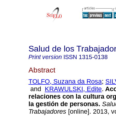
Salud de los Trabajado
Print version
ISSN
1315-0138
Abstract
TOLFO, Suzana da Rosa
;
SIL
and
KRAWULSKI, Edite
.
Aco
relaciones con la cultura or
la gestión de personas
.
Salu
Trabajadores
[online]. 2013, vo