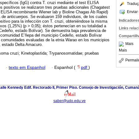
specíficos (IgG) contra T. cruzi mediante el test ELISA
Traduç
os positivos se realizaron tres pruebas adicionales (Chagatest
Enviar 
 ELISA recombinante Wiener lab y Bioline Chagas Ab Rapid)
a de anticuerpos. Se evaluaron 159 individuos, de los cuales
Indicadore
sitivo para la infección con T. cruzi, obteniéndose la misma
os (1,25%) (p > 0,05); éstos pertenecían en su totalidad a
Links rela
 Cedeño, estado Bolívar). Se demuestra baja prevalencia de
la comunidad E’ñepa del municipio Cedeño, estado Bolívar
Compartilh
s comunidades evaluadas de la etnia Warao en los municipios
Mais
, estado Delta Amacuro.
Mais
oma cruzi; Kinetoplastida; Trypanosomatidae; pruebas
Permali
·
texto em Espanhol
·
Espanhol (
pdf
)
alle Kennedy Edif. Rectorado II, Primer Piso. Consejo de Investigación, Cuman
saber@udo.edu.ve