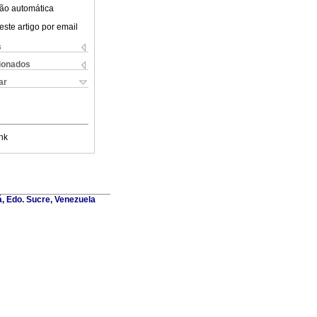
ão automática
este artigo por email
s
cionados
ar
nk
á, Edo. Sucre, Venezuela