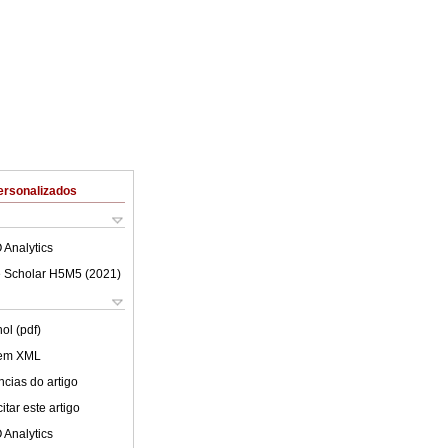
ersonalizados
 Analytics
 Scholar H5M5 (
2021
)
ol (pdf)
 em XML
cias do artigo
tar este artigo
 Analytics