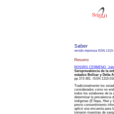
Saber
versão impressa
ISSN
1315
Resumo
ROSIRIS CERMENO, Jul
Seroprevalencia de la e
estados Bolívar y Delta 
pp.373-381. ISSN 1315-01
Tradicionalmente los esta
considerados como no end
todos los eslabones de la 
determinar la prevalencia
indígenas (E’ñepa, Hiwi y 
previo consentimiento infor
aplicó una encuesta para l
tomaron muestras de sangr