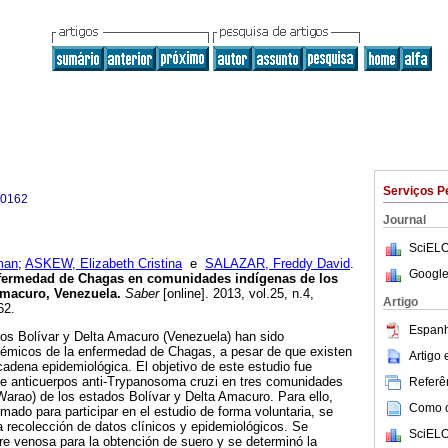
Serviços P
-0162
Journal
SciELO
man
;
ASKEW, Elizabeth Cristina
e
SALAZAR, Freddy David
.
Google
nfermedad de Chagas en comunidades indígenas de los
Amacuro, Venezuela
.
Saber
[online]. 2013, vol.25, n.4,
Artigo
62.
Espanh
dos Bolívar y Delta Amacuro (Venezuela) han sido
émicos de la enfermedad de Chagas, a pesar de que existen
Artigo
cadena epidemiológica. El objetivo de este estudio fue
 de anticuerpos anti-Trypanosoma cruzi en tres comunidades
Referên
Warao) de los estados Bolívar y Delta Amacuro. Para ello,
Como ci
mado para participar en el estudio de forma voluntaria, se
a recolección de datos clínicos y epidemiológicos. Se
SciELO
e venosa para la obtención de suero y se determinó la