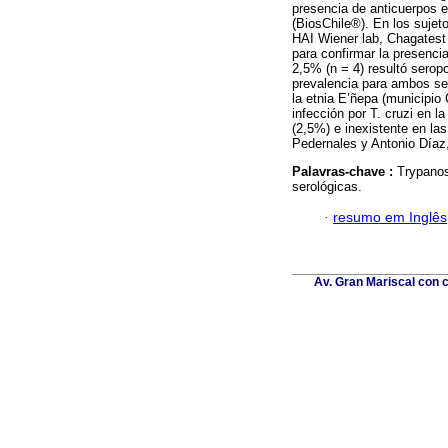
presencia de anticuerpos e
(BiosChile®). En los sujet
HAI Wiener lab, Chagatest
para confirmar la presenci
2,5% (n = 4) resultó seropo
prevalencia para ambos sex
la etnia E’ñepa (municipio
infección por T. cruzi en 
(2,5%) e inexistente en la
Pedernales y Antonio Díaz
Palavras-chave :
Trypanos
serológicas.
·
resumo em Inglês
Av. Gran Mariscal con c