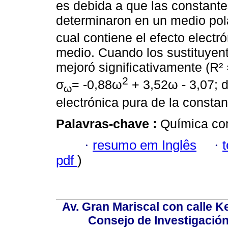
es debida a que las constante
determinaron en un medio pol
cual contiene el efecto electró
medio. Cuando los sustituyent
mejoró significativamente (R² 
2
σ
= -0,88ω
+ 3,52ω - 3,07; 
ω
electrónica pura de la consta
Palavras-chave :
Química co
·
resumo em Inglês
·
pdf
)
Av. Gran Mariscal con calle Ke
Consejo de Investigació