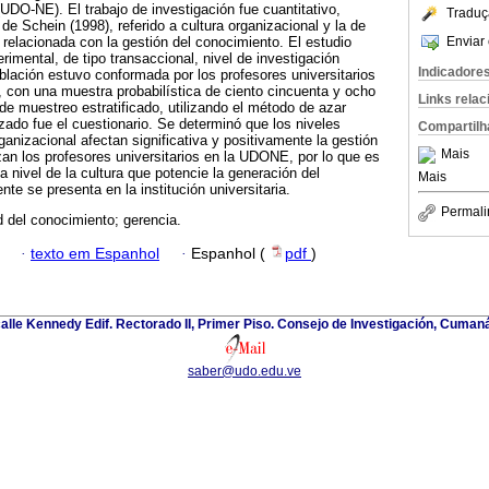
DO-NE). El trabajo de investigación fue cuantitativo,
Traduç
de Schein (1998), referido a cultura organizacional y la de
Enviar 
relacionada con la gestión del conocimiento. El estudio
imental, de tipo transaccional, nivel de investigación
Indicadore
oblación estuvo conformada por los profesores universitarios
con una muestra probabilística de ciento cincuenta y ocho
Links rela
de muestreo estratificado, utilizando el método de azar
izado fue el cuestionario. Se determinó que los niveles
Compartilh
ganizacional afectan significativa y positivamente la gestión
Mais
zan los profesores universitarios en la UDONE, por lo que es
 nivel de la cultura que potencie la generación del
Mais
te se presenta en la institución universitaria.
Permali
 del conocimiento; gerencia.
·
texto em Espanhol
·
Espanhol (
pdf
)
alle Kennedy Edif. Rectorado II, Primer Piso. Consejo de Investigación, Cuman
saber@udo.edu.ve