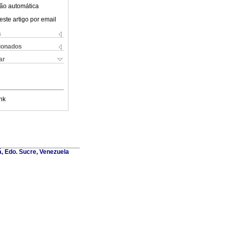
ão automática
este artigo por email
s
cionados
ar
nk
á, Edo. Sucre, Venezuela