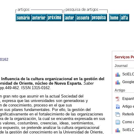
Serviços P
-0162
Journal
SciELO
Influencia de la cultura organizacional en la gestión del
Google
rsidad de Oriente, núcleo de Nueva Esparta
.
Saber
4, pp.449-462. ISSN 1315-0162.
Artigo
n gran reto que asumir en la actual Sociedad del
Espanh
, expresa que las universidades son generadoras y
ón de conocimiento, proceso en el que sus
Artigo
n sus pilares fundamentales. Por ello, la gestión del
gnificativamente en el fortalecimiento de las organizaciones
Referên
ura de la organización, la cual se encuentra expresada en sus
Como ci
s valores, costumbres, creencias, ideas, sentimientos,
o expuesto, se pretende analizar la cultura organizacional
SciELO
 de la gestión del conocimiento en la Universidad de Oriente,