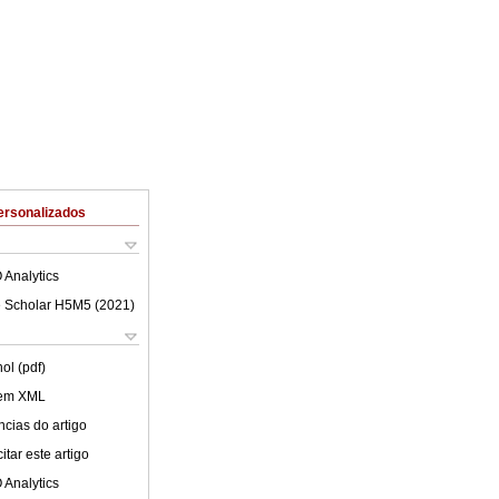
ersonalizados
 Analytics
 Scholar H5M5 (
2021
)
ol (pdf)
 em XML
cias do artigo
tar este artigo
 Analytics