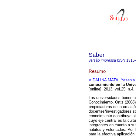
Saber
versão impressa
ISSN
1315
Resumo
VIDALINA MATA, Yesenia
.
conocimiento en la Unive
[online]. 2013, vol.25, n.
Las universidades tienen u
Conocimiento. Ortiz (2008)
propiciadoras de la creaci
docentes/investigadores so
conocimiento contribuye si
cuyo eje central es la cult
integrantes en cuanto a su
hábitos y voluntades. Por l
para la efectiva aplicación