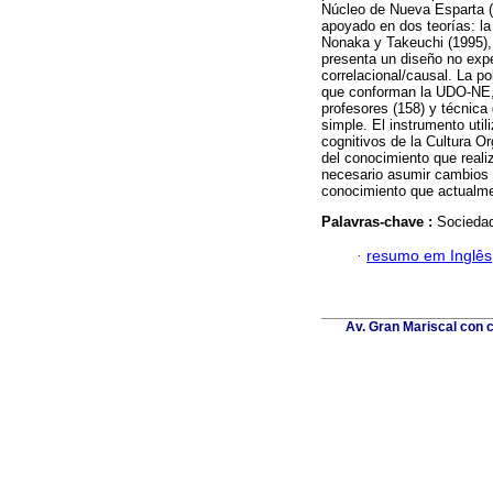
Núcleo de Nueva Esparta (U
apoyado en dos teorías: la 
Nonaka y Takeuchi (1995), 
presenta un diseño no exper
correlacional/causal. La p
que conforman la UDO-NE, 
profesores (158) y técnica 
simple. El instrumento util
cognitivos de la Cultura Or
del conocimiento que reali
necesario asumir cambios a
conocimiento que actualmen
Palavras-chave :
Sociedad
·
resumo em Inglês
Av. Gran Mariscal con c