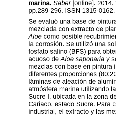
marina
.
Saber
[online]. 2014, 
pp.289-296. ISSN 1315-0162.
Se evaluó una base de pintura
mezclada con extracto de pla
Aloe
como posible recubrimien
la corrosión. Se utilizó una so
fosfato salino (BFS) para obte
acuoso de
Aloe saponaria y
s
mezclas con base en pintura in
diferentes proporciones (80:20
láminas de aleación de alumi
atmósfera marina utilizando l
Sucre I, ubicada en la zona de 
Cariaco, estado Sucre. Para ca
industrial, el extracto y las me