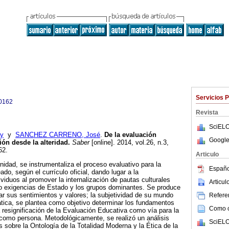
Servicios 
0162
Revista
SciELO
y
y
SANCHEZ CARRENO, José
.
De la evaluación
Google
ión desde la alteridad
.
Saber
[online]. 2014, vol.26, n.3,
62.
Articulo
nidad, se instrumentaliza el proceso evaluativo para la
Españo
o, según el currículo oficial, dando lugar a la
viduos al promover la internalización de pautas culturales
Articu
/o exigencias de Estado y los grupos dominantes. Se produce
lar sus sentimientos y valores; la subjetividad de su mundo
Referen
mática, se plantea como objetivo determinar los fundamentos
Como ci
a resignificación de la Evaluación Educativa como vía para la
como persona. Metodológicamente, se realizó un análisis
SciELO
s sobre la Ontología de la Totalidad Moderna y la Ética de la