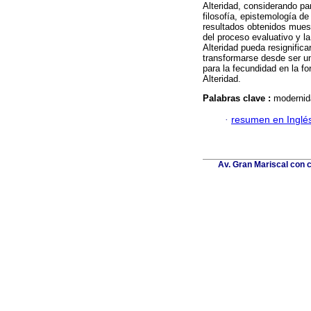
Alteridad, considerando pa
filosofía, epistemología de
resultados obtenidos muest
del proceso evaluativo y l
Alteridad pueda resignific
transformarse desde ser un
para la fecundidad en la fo
Alteridad.
Palabras clave :
modernida
·
resumen en Inglé
Av. Gran Mariscal con c