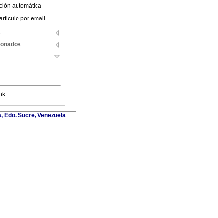
ción automática
articulo por email
s
cionados
nk
á, Edo. Sucre, Venezuela