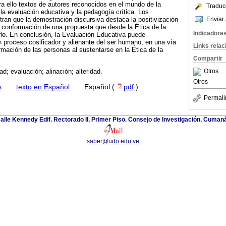
ra ello textos de autores reconocidos en el mundo de la
Traduc
 la evaluación educativa y la pedagogía crítica. Los
Enviar 
ran que la demostración discursiva destaca la positivización
a conformación de una propuesta que desde la Ética de la
Indicadore
arlo. En conclusión, la Evaluación Educativa puede
 proceso cosificador y alienante del ser humano, en una vía
Links rela
rmación de las personas al sustentarse en la Ética de la
Compartir
Otros
d; evaluación; alinación; alteridad.
Otros
s
·
texto en Español
·
Español (
pdf
)
Permali
alle Kennedy Edif. Rectorado II, Primer Piso. Consejo de Investigación, Cuman
saber@udo.edu.ve