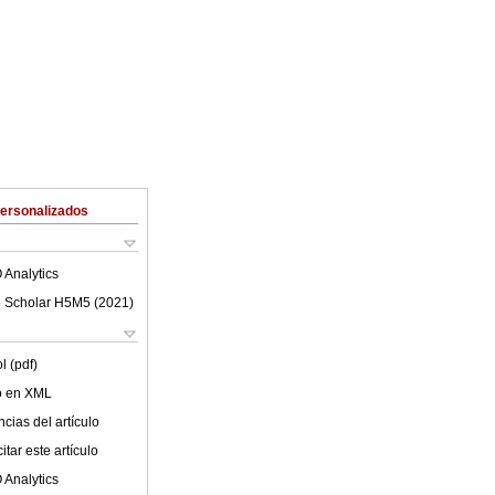
Personalizados
 Analytics
 Scholar H5M5 (
2021
)
l (pdf)
lo en XML
cias del artículo
tar este artículo
 Analytics