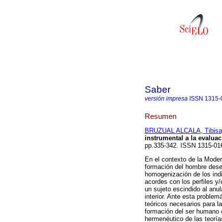
Saber
versión impresa
ISSN
1315-
Resumen
BRUZUAL ALCALA, Tibisa
instrumental a la evaluac
pp.335-342. ISSN 1315-01
En el contexto de la Moder
formación del hombre desead
homogenización de los indi
acordes con los perfiles y
un sujeto escindido al anu
interior. Ante esta proble
teóricos necesarios para l
formación del ser humano 
hermenéutico de las teoría