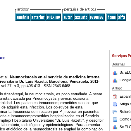
Serviços P
468
Journal
SciELO
et al.
Neumocistosis en el servicio de medicina interna,
Google
versitario Dr. Luis Razetti, Barcelona, Venezuela, 2011-
, vol.27, n.3, pp.406-413. ISSN 2343-6468.
Artigo
do Anzoátegui, la neumocistosis, es poco estudiada. A pesar
Espanh
unista causada por Pneumocystis jirovecii, ocasiona
talidad. Los pacientes inmunocomprometidos son los que
Artigo
de adquirir esta infección. Los objetivos de esta
inar la frecuencia de infeccion por P. jirovecii en pacientes
Referên
toria e inmunocomprometidos hospitalizados en el Servicio
Como ci
plejo Hospitalario Universitario “Dr. Luis Razetti”, y describir
e laboratorio, radiológicos y epidemiológicos. Para aumentar
SciELO
stico etiológico de la neumocistosis se empleó la combinación