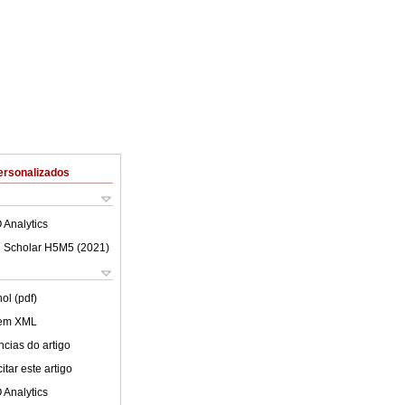
ersonalizados
 Analytics
 Scholar H5M5 (
2021
)
ol (pdf)
 em XML
cias do artigo
tar este artigo
 Analytics