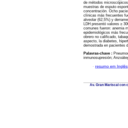
de métodos microscópicos 
muestras de esputo espontá
concentración. Ocho pacie
clínicas más frecuentes fu
alveolar (62,5%) y derrame
LDH presentó valores ≥ 300
comunes fueron: anemia mo
epidemiológicos más frec
obrero no calificado, taba
aspecto, la diabetes, hiper
demostrada en pacientes de
Palavras-chave :
Pneumocy
inmunosupresión; Anzoáteg
·
resumo em Inglês
Av. Gran Mariscal con c