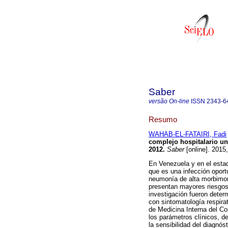
Saber
versão On-line
ISSN
2343-6
Resumo
WAHAB-EL-FATAIRI, Fadi
complejo hospitalario uni
2012
.
Saber
[online]. 2015
En Venezuela y en el esta
que es una infección oport
neumonía de alta morbimor
presentan mayores riesgos 
investigación fueron determ
con sintomatología respira
de Medicina Interna del Com
los parámetros clínicos, d
la sensibilidad del diagnó