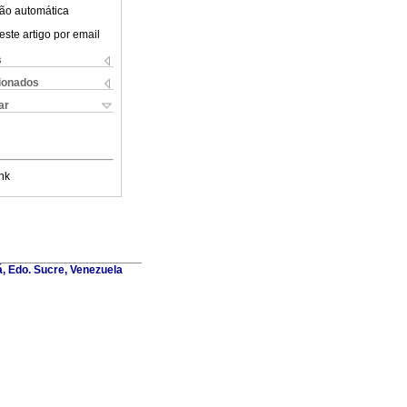
ão automática
este artigo por email
s
cionados
ar
nk
á, Edo. Sucre, Venezuela