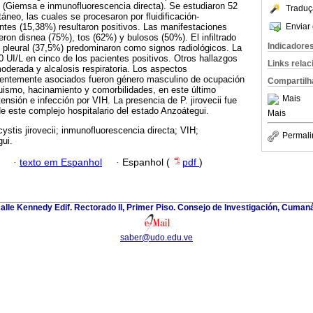
(Giemsa e inmunofluorescencia directa). Se estudiaron 52
Traduç
neo, las cuales se procesaron por fluidificación-
Enviar 
ntes (15,38%) resultaron positivos. Las manifestaciones
eron disnea (75%), tos (62%) y bulosos (50%). El infiltrado
Indicadore
 pleural (37,5%) predominaron como signos radiológicos. La
 UI/L en cinco de los pacientes positivos. Otros hallazgos
Links rela
derada y alcalosis respiratoria. Los aspectos
uentemente asociados fueron género masculino de ocupación
Compartilh
quismo, hacinamiento y comorbilidades, en este último
Mais
tensión e infección por VIH. La presencia de P. jirovecii fue
 este complejo hospitalario del estado Anzoátegui.
Mais
stis jirovecii; inmunofluorescencia directa; VIH;
Permali
ui.
·
texto em Espanhol
·
Espanhol (
pdf
)
alle Kennedy Edif. Rectorado II, Primer Piso. Consejo de Investigación, Cuman
saber@udo.edu.ve