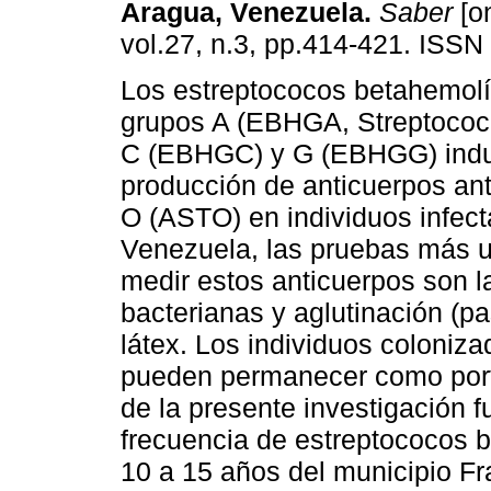
Aragua, Venezuela
.
Saber
[on
vol.27, n.3, pp.414-421. ISSN
Los estreptococos betahemolít
grupos A (EBHGA, Streptococ
C (EBHGC) y G (EBHGG) indu
producción de anticuerpos anti
O (ASTO) en individuos infec
Venezuela, las pruebas más u
medir estos anticuerpos son l
bacterianas y aglutinación (pa
látex. Los individuos coloniz
pueden permanecer como porta
de la presente investigación f
frecuencia de estreptococos 
10 a 15 años del municipio Fra