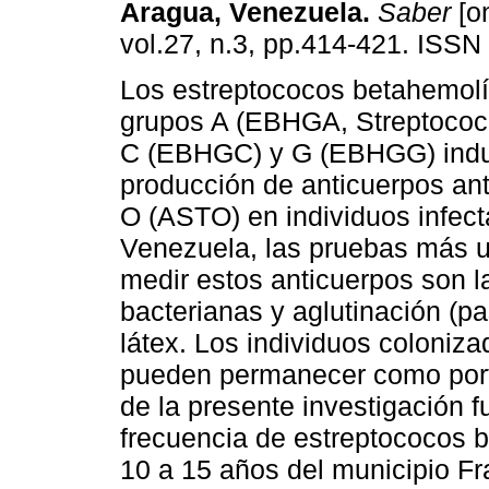
Aragua, Venezuela
.
Saber
[on
vol.27, n.3, pp.414-421. ISSN
Los estreptococos betahemolít
grupos A (EBHGA, Streptococ
C (EBHGC) y G (EBHGG) indu
producción de anticuerpos anti
O (ASTO) en individuos infec
Venezuela, las pruebas más u
medir estos anticuerpos son l
bacterianas y aglutinación (pa
látex. Los individuos coloniz
pueden permanecer como porta
de la presente investigación f
frecuencia de estreptococos 
10 a 15 años del municipio Fra