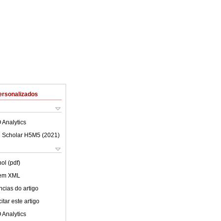
ersonalizados
 Analytics
 Scholar H5M5 (
2021
)
ol (pdf)
 em XML
cias do artigo
tar este artigo
 Analytics