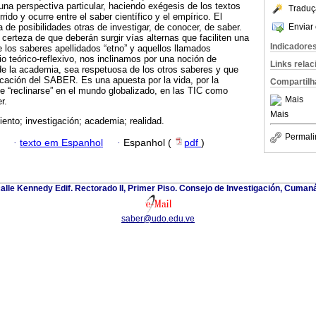
na perspectiva particular, haciendo exégesis de los textos
Traduç
rido y ocurre entre el saber científico y el empírico. El
Enviar 
 de posibilidades otras de investigar, de conocer, de saber.
 certeza de que deberán surgir vías alternas que faciliten una
Indicadore
 los saberes apellidados “etno” y aquellos llamados
cio teórico-reflexivo, nos inclinamos por una noción de
Links rela
de la academia, sea respetuosa de los otros saberes y que
icación del SABER. Es una apuesta por la vida, por la
Compartilh
 “reclinarse” en el mundo globalizado, en las TIC como
Mais
r.
Mais
ento; investigación; academia; realidad.
Permali
·
texto em Espanhol
·
Espanhol (
pdf
)
alle Kennedy Edif. Rectorado II, Primer Piso. Consejo de Investigación, Cuman
saber@udo.edu.ve