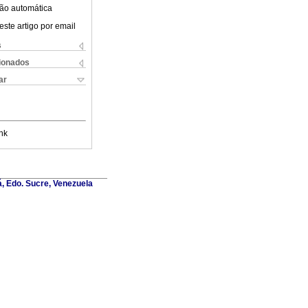
ão automática
este artigo por email
s
cionados
ar
nk
á, Edo. Sucre, Venezuela