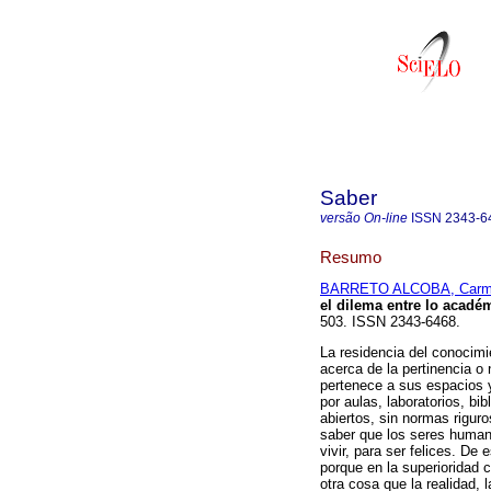
Saber
versão On-line
ISSN
2343-6
Resumo
BARRETO ALCOBA, Car
el dilema entre lo acadé
503. ISSN 2343-6468.
La residencia del conocimi
acerca de la pertinencia o
pertenece a sus espacios y
por aulas, laboratorios, bi
abiertos, sin normas rigur
saber que los seres human
vivir, para ser felices. D
porque en la superioridad 
otra cosa que la realidad,