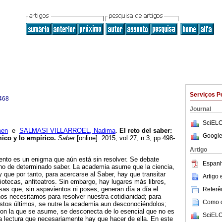
Serviços P
468
Journal
SciELO
men
e
SALMASI VILLARROEL, Nadima
.
El reto del saber
:
Google
mico y lo empírico
.
Saber
[online]. 2015, vol.27, n.3, pp.498-
Artigo
ento es un enigma que aún está sin resolver. Se debate
Espanh
 no de determinado saber. La academia asume que la ciencia,
 que por tanto, para acercarse al Saber, hay que transitar
Artigo
bliotecas, anfiteatros. Sin embargo, hay lugares más libres,
osas que, sin aspavientos ni poses, generan día a día el
Referên
os necesitamos para resolver nuestra cotidianidad; para
Como ci
e estos últimos, se nutre la academia aun desconociéndolos;
con la que se asume, se desconecta de lo esencial que no es
SciELO
 la lectura que necesariamente hay que hacer de ella. En este