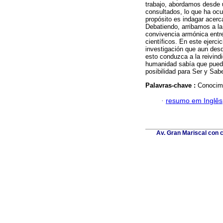
trabajo, abordamos desde u
consultados, lo que ha ocur
propósito es indagar acerca
Debatiendo, arribamos a la
convivencia armónica entre
científicos. En este ejerci
investigación que aun des
esto conduzca a la reivind
humanidad sabía que puede
posibilidad para Ser y Sabe
Palavras-chave :
Conocimi
·
resumo em Inglês
Av. Gran Mariscal con c