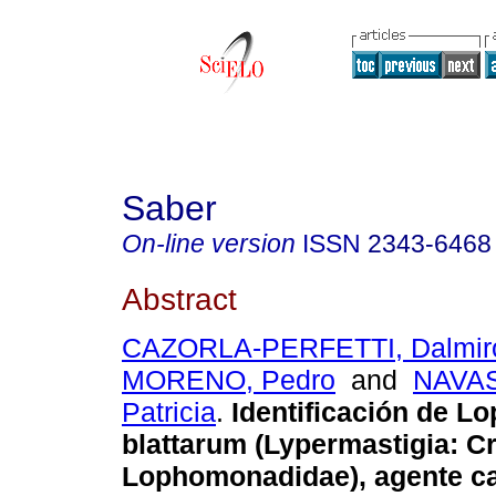
Saber
On-line version
ISSN
2343-6468
Abstract
CAZORLA-PERFETTI, Dalmir
MORENO, Pedro
and
NAVA
Patricia
.
Identificación de 
blattarum (Lypermastigia: C
Lophomonadidae), agente ca