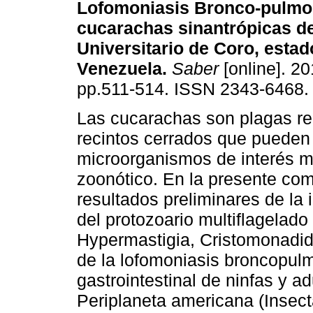
Lofomoniasis Bronco-pulmo
cucarachas sinantrópicas de
Universitario de Coro, estad
Venezuela
.
Saber
[online]. 20
pp.511-514. ISSN 2343-6468.
Las cucarachas son plagas r
recintos cerrados que pueden 
microorganismos de interés m
zoonótico. En la presente co
resultados preliminares de la i
del protozoario multiflagelad
Hypermastigia, Cristomonadi
de la lofomoniasis broncopulm
gastrointestinal de ninfas y a
Periplaneta americana (Insect