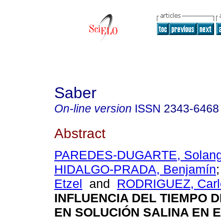
Saber
On-line version
ISSN
2343-6468
Abstract
PAREDES-DUGARTE, Solang
HIDALGO-PRADA, Benjamín
Etzel
and
RODRIGUEZ, Carl
I
NF
L
U
E
N
CIA DEL TIEMPO 
EN SOLUCIÓN SALINA EN 