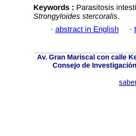
Keywords :
Parasitosis intes
S
t
ro
ngyloides stercoralis
.
·
abstract in English
·
Av. Gran Mariscal con calle Ke
Consejo de Investigació
sabe