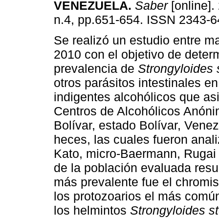
VENEZUELA
.
Saber
[online].
n.4, pp.651-654. ISSN 2343-6
Se realizó un estudio entre ma
2010 con el objetivo de determ
prevalencia de
Strongyloides 
otros parásitos intestinales en
indigentes alcohólicos que asi
Centros de Alcohólicos Anón
Bolívar, estado Bolívar, Vene
heces, las cuales fueron ana
Kato, micro-Baermann, Rugai y
de la población evaluada resul
más prevalente fue el chromi
los protozoarios el más comú
los helmintos
Strongyloides st