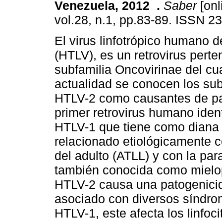
Venezuela, 2012
.
Saber
[onl
vol.28, n.1, pp.83-89. ISSN 2
El virus linfotrópico humano d
(HTLV), es un retrovirus perte
subfamilia Oncovirinae del cua
actualidad se conocen los su
HTLV-2 como causantes de pa
primer retrovirus humano ident
HTLV-1 que tiene como diana p
relacionado etiológicamente c
del adulto (ATLL) y con la par
también conocida como mielop
HTLV-2 causa una patogenici
asociado con diversos síndrom
HTLV-1, este afecta los linfoc