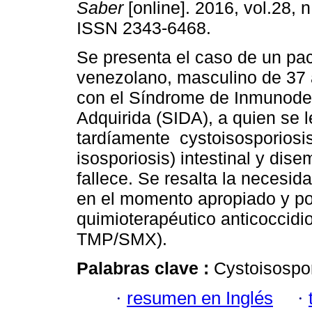
Saber
[online]. 2016, vol.28, 
ISSN 2343-6468.
Se presenta el caso de un pa
venezolano, masculino de 37
con el Síndrome de Inmunodef
Adquirida (SIDA), a quien se l
tardíamente cystoisosporiosis
isosporiosis) intestinal y dise
fallece. Se resalta la necesida
en el momento apropiado y pod
quimioterapéutico anticoccidio
TMP/SMX).
Palabras clave :
Cystoisospori
·
resumen en Inglés
·