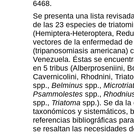
6468.
Se presenta una lista revisad
de las 23 especies de triatom
(Hemiptera-Heteroptera, Redu
vectores de la enfermedad d
(tripanosomiasis americana) 
Venezuela. Éstas se encuent
en 5 tribus (Alberproseniini, B
Cavernicolini, Rhodnini, Triat
spp.,
Belminus
spp.,
Microtri
Psammolestes
spp.,
Rhodniu
spp.,
Triatoma
spp.). Se da la 
taxonómicos y sistemáticos, b
referencias bibliográficas pa
se resaltan las necesidades de