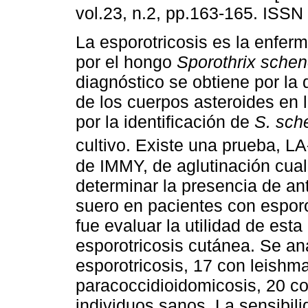
vol.23, n.2, pp.163-165. ISSN
La esporotricosis es la enfe
por el hongo
Sporothrix schen
diagnóstico se obtiene por la
de los cuerpos asteroides en l
por la identificación de
S. sch
cultivo. Existe una prueba, LA
de IMMY, de aglutinación cuali
determinar la presencia de ant
suero en pacientes con esporot
fue evaluar la utilidad de est
esporotricosis cutánea. Se an
esporotricosis, 17 con leishm
paracoccidioidomicosis, 20 c
individuos sanos. La sensibil