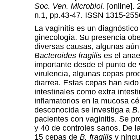
Soc. Ven. Microbiol.
[online]. 
n.1, pp.43-47. ISSN 1315-255
La vaginitis es un diagnóstic
ginecología. Su presencia ob
diversas causas, algunas aún
Bacteroides fragilis
es el ana
importante desde el punto de v
virulencia, algunas cepas pro
diarrea. Estas cepas han sido
intestinales como extra intest
inflamatorios en la mucosa cér
desconocida se investiga a
B.
pacientes con vaginitis. Se 
y 40 de controles sanos. De l
15 cepas de
B. fragilis
y ningu