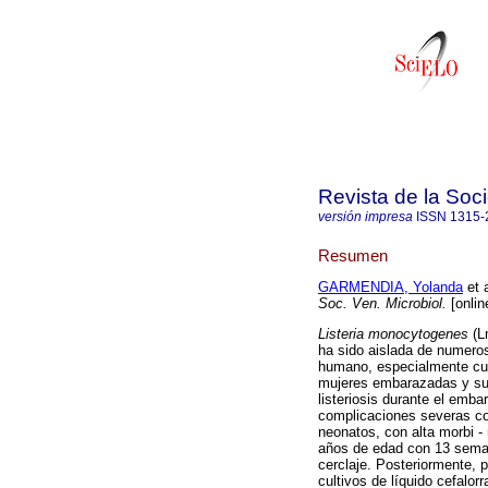
Revista de la Soc
versión impresa
ISSN
1315-
Resumen
GARMENDIA, Yolanda
et a
Soc. Ven. Microbiol.
[onlin
Listeria monocytogenes
(Lm
ha sido aislada de numero
humano, especialmente cua
mujeres embarazadas y sus
listeriosis durante el emba
complicaciones severas co
neonatos, con alta morbi 
años de edad con 13 semana
cerclaje. Posteriormente, 
cultivos de líquido cefalor