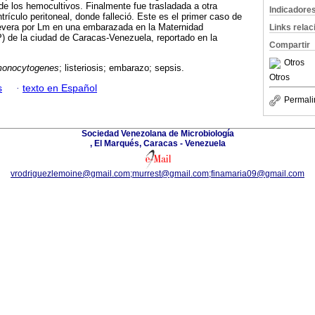
 de los hemocultivos. Finalmente fue trasladada a otra
Indicadore
ntrículo peritoneal, donde falleció. Este es el primer caso de
severa por Lm en una embarazada en la Maternidad
Links rela
 de la ciudad de Caracas-Venezuela, reportado en la
Compartir
Otros
 monocytogenes
; listeriosis; embarazo; sepsis.
Otros
s
·
texto en Español
Permali
Sociedad Venezolana de Microbiología
, El Marqués, Caracas - Venezuela
vrodriguezlemoine@gmail.com;murrest@gmail.com;finamaria09@gmail.com