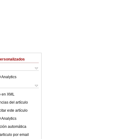
Personalizados
 Analytics
lo en XML
cias del artículo
tar este artículo
 Analytics
ción automática
articulo por email