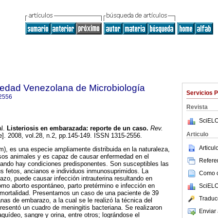
iedad Venezolana de Microbiología
Servicios 
2556
Revista
SciELO
l.
Listeriosis en embarazada
:
reporte de un caso
.
Rev.
Articulo
e]. 2008, vol.28, n.2, pp.145-149. ISSN 1315-2556.
Articu
), es una especie ampliamente distribuida en la naturaleza,
sos animales y es capaz de causar enfermedad en el
Referen
ndo hay condiciones predisponentes. Son susceptibles las
 fetos, ancianos e individuos inmunosuprimidos. La
Como ci
razo, puede causar infección intrauterina resultando en
mo aborto espontáneo, parto pretérmino e infección en
SciELO
- mortalidad. Presentamos un caso de una paciente de 39
Traduc
s de embarazo, a la cual se le realizó la técnica del
presentó un cuadro de meningitis bacteriana. Se realizaron
Enviar 
raquídeo, sangre y orina, entre otros; lográndose el