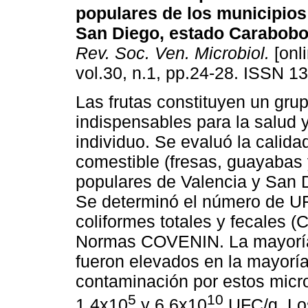
populares de los municipios
San Diego, estado Carabobo
Rev. Soc. Ven. Microbiol.
[onli
vol.30, n.1, pp.24-28. ISSN 1
Las frutas constituyen un grup
indispensables para la salud y
individuo. Se evaluó la calida
comestible (fresas, guayabas
populares de Valencia y San 
Se determinó el número de UF
coliformes totales y fecales (
Normas COVENIN. La mayoría 
fueron elevados en la mayoría 
contaminación por estos micr
5
10
1,4x10
y 6,6x10
UFC/g. Lo