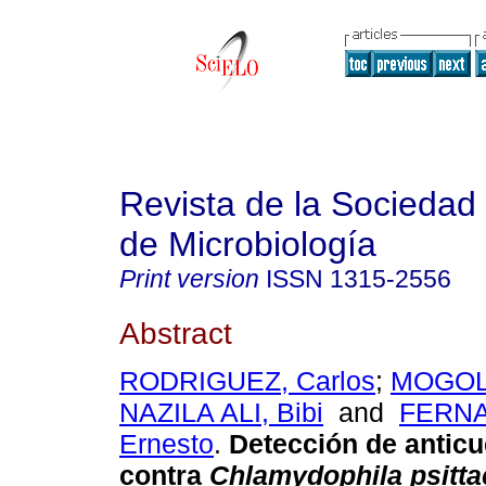
Revista de la Sociedad
de Microbiología
Print version
ISSN
1315-2556
Abstract
RODRIGUEZ, Carlos
;
MOGOL
NAZILA ALI, Bibi
and
FERNA
Ernesto
.
Detección de antic
contra
Chlamydophila psitta