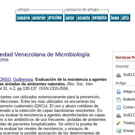
iedad Venezolana de Microbiología
Serviços P
-2556
Journal
SciELO
ONSO, Guillermina
.
Evaluación de la resistencia a agentes
Artigo
ias aisladas de ambientes naturales
.
Rev. Soc. Ven.
ol.31, n.2, pp.130-137. ISSN 1315-2556.
Artigo
ctantes son utilizados extensivamente para la prevención,
Referên
 infecciones. Entre los más utilizados se encuentran los
amonio cuaternario (QACs). El uso y abuso cotidiano de
Como ci
evado a la selección de cepas bacterianas resistentes. En
os evaluar la resistencia a agentes desinfectantes en cepas
SciELO
es a los antibióticos de uso frecuente, aisladas de ambientes
Traduç
adas de pacientes hospitalizados. Se utilizó la prueba de
ra evaluar los niveles de resistencia, y ensayos de
Enviar 
a examinar la posible asociación de los determinantes de