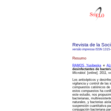
Revista de la Soc
versão impressa
ISSN
1315
Resumo
RAMOS, Yusibeska
e
AL
desinfectantes de bacter
Microbiol.
[online]. 2011, v
Los antisépticos y desinfe
vigilancia y control de las
compuestos catiónicos de 
estos compuestos ha conll
este estudio, nos propusim
bacterianas, multiresistent
naturales, y bacterias aisl
suspensión cuantitativa pa
conjugación bacteriana par