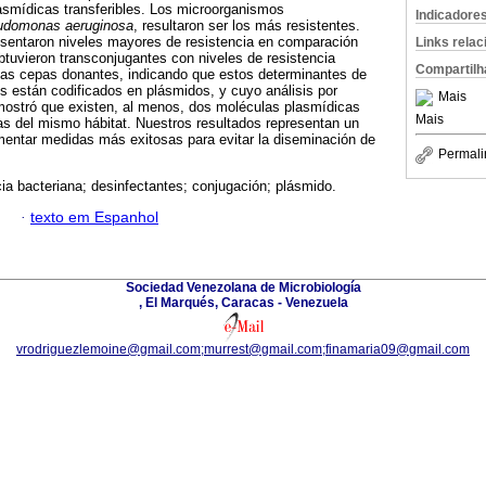
asmídicas transferibles. Los microorganismos
Indicadore
udomonas aeruginosa
, resultaron ser los más resistentes.
sentaron niveles mayores de resistencia en comparación
Links rela
obtuvieron transconjugantes con niveles de resistencia
Compartilh
vas cepas donantes, indicando que estos determinantes de
es están codificados en plásmidos, y cuyo análisis por
Mais
emostró que existen, al menos, dos moléculas plasmídicas
Mais
as del mismo hábitat. Nuestros resultados representan un
mentar medidas más exitosas para evitar la diseminación de
Permali
s
cia bacteriana; desinfectantes; conjugación; plásmido.
·
texto em Espanhol
Sociedad Venezolana de Microbiología
, El Marqués, Caracas - Venezuela
vrodriguezlemoine@gmail.com;murrest@gmail.com;finamaria09@gmail.com