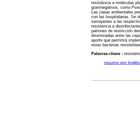
resistencia a moléculas pl
gramnegativos, como
Pse
Las cepas ambientales pre
con las hospitalarias. Se 
semejantes a las respecti
resistencia a desinfectant
patrones de restricción d
diseminadas entre las cep
aporte que permitirá imple
estas bacterias resistente
Palavras-chave :
resisten
·
resumo em Inglês