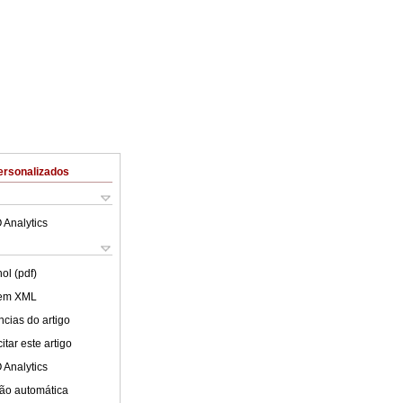
ersonalizados
 Analytics
ol (pdf)
 em XML
cias do artigo
tar este artigo
 Analytics
ão automática