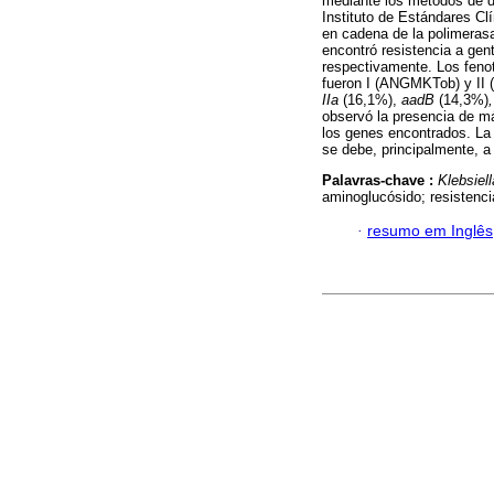
mediante los métodos de di
Instituto de Estándares Cl
en cadena de la polimeras
encontró resistencia a gen
respectivamente. Los feno
fueron I (ANGMKTob) y II 
IIa
(16,1%),
aadB
(14,3%)
observó la presencia de má
los genes encontrados. La 
se debe, principalmente, a
Palavras-chave :
Klebsiel
aminoglucósido; resistenci
·
resumo em Inglês