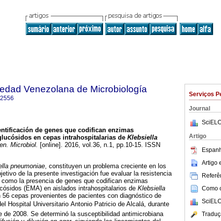
iedad Venezolana de Microbiología
Serviços P
-2556
Journal
SciELO
entificación de genes que codifican enzimas
Artigo
lucósidos en cepas intrahospitalarias de
Klebsiella
n. Microbiol.
[online]. 2016, vol.36, n.1, pp.10-15. ISSN
Espanh
Artigo
ella pneumoniae
, constituyen un problema creciente en los
bjetivo de la presente investigación fue evaluar la resistencia
Referên
í como la presencia de genes que codifican enzimas
cósidos (EMA) en aislados intrahospitalarios de
Klebsiella
Como ci
n 56 cepas provenientes de pacientes con diagnóstico de
SciELO
del Hospital Universitario Antonio Patricio de Alcalá, durante
e de 2008. Se determinó la susceptibilidad antimicrobiana
Traduç