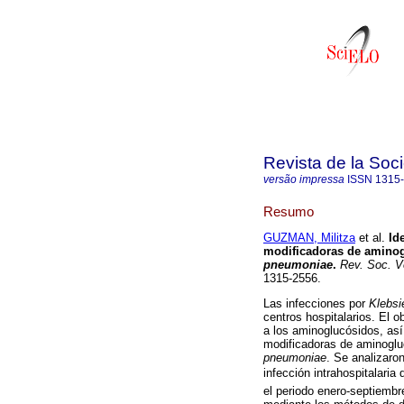
Revista de la Soc
versão impressa
ISSN
1315
Resumo
GUZMAN, Militza
et al.
Id
modificadoras de aminog
pneumoniae
.
Rev. Soc. Ve
1315-2556.
Las infecciones por
Klebsi
centros hospitalarios. El o
a los aminoglucósidos, as
modificadoras de aminoglu
pneumoniae
. Se analizaro
infección intrahospitalaria 
el periodo enero-septiembr