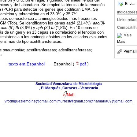
fusión y dilución en agar, siguiendo los lineamientos del
Enviar 
ínicos y de Laboratorio. Se empleó la técnica de la reacción
a (PCR) para detectar los genes que codifican EMA. Se
Indicadore
tamicina y tobramicina en el 33,9% y 35,7%,
tipos de resistencia a aminoglucósidos más frecuentes
Links rela
(GMKTob). Se identificaron los genes
aadA
(21,4%)
, aac(3)-
Compartilh
, aac (6`)-Ib
(3,6%) y
aph (3`)-Ia
(1,8%). En 10 cepas se
s de un gen y en 13 cepas se correlacionó el fenotipo con
Mais
resistencia a los aminoglucósidos en los aislados evaluados
 enzimas de tipo acetiltransferasas.
Mais
la pneumoniae
; acetiltranferasas; adeniltransferasas;
Permali
a.
·
texto em Espanhol
·
Espanhol (
pdf
)
Sociedad Venezolana de Microbiología
, El Marqués, Caracas - Venezuela
vrodriguezlemoine@gmail.com;murrest@gmail.com;finamaria09@gmail.com