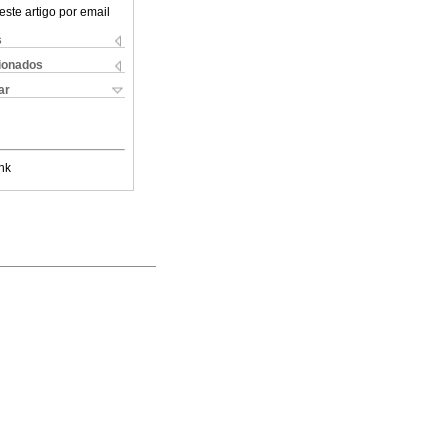
este artigo por email
s
cionados
ar
nk