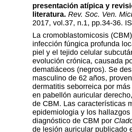
presentación atípica y revisi
literatura
.
Rev. Soc. Ven. Micr
2017, vol.37, n.1, pp.34-36. 
La cromoblastomicosis (CBM)
infección fúngica profunda loc
piel y el tejido celular subcut
evolución crónica, causada p
dematiáceos (negros). Se des
masculino de 62 años, proveni
dermatitis seborreica por má
en pabellón auricular derecho
de CBM. Las características m
epidemiologia y los hallazgos 
diagnóstico de CBM por
Clado
de lesión auricular publicado