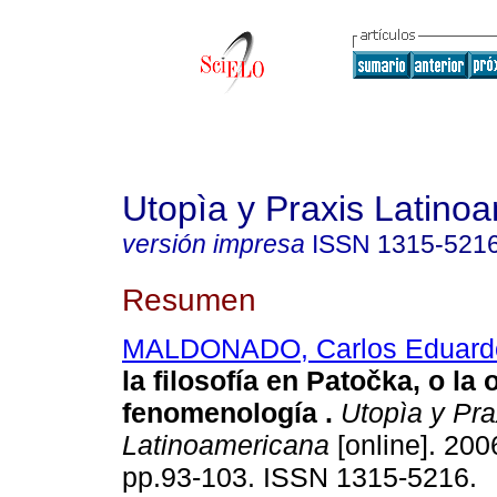
Utopìa y Praxis Latino
versión impresa
ISSN
1315-521
Resumen
MALDONADO, Carlos Eduard
la filosofía en
Patočka
, o la
fenomenología
.
Utopìa y Pra
Latinoamericana
[online]. 2006
pp.93-103. ISSN 1315-5216.