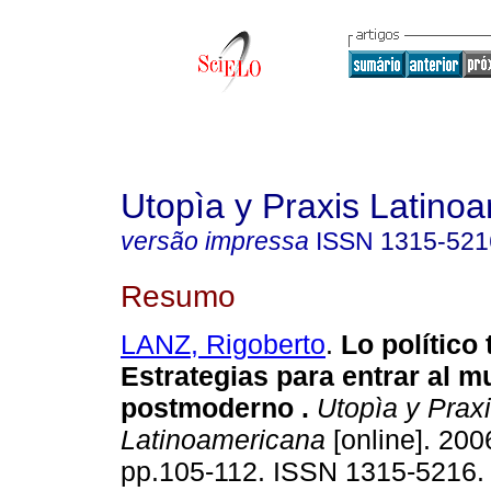
Utopìa y Praxis Latino
versão impressa
ISSN
1315-521
Resumo
LANZ, Rigoberto
.
Lo político
Estrategias para entrar al 
postmoderno
.
Utopìa y Prax
Latinoamericana
[online]. 2006
pp.105-112. ISSN 1315-5216.