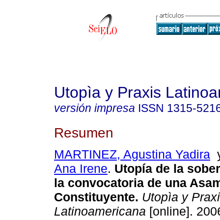
Utopìa y Praxis Latino
versión impresa
ISSN
1315-521
Resumen
MARTINEZ, Agustina Yadira
Ana Irene
.
Utopía de la sobe
la convocatoria de una Asa
Constituyente
.
Utopìa y Prax
Latinoamericana
[online]. 2006