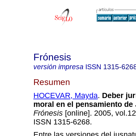
Frónesis
versión impresa
ISSN
1315-626
Resumen
HOCEVAR, Mayda
.
Deber jur
moral en el pensamiento de 
Frónesis
[online]. 2005, vol.12
ISSN 1315-6268.
Entre las versiones del iusnat